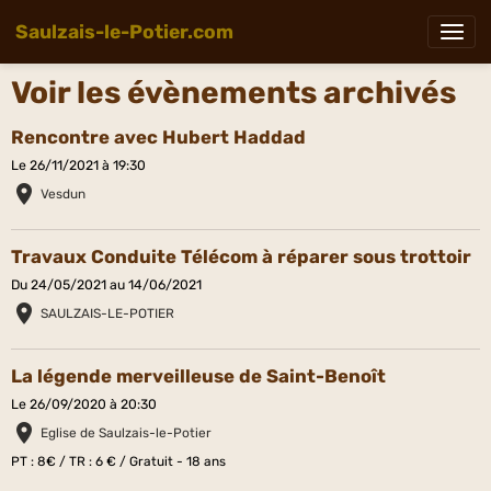
Saulzais-le-Potier.com
Voir les évènements archivés
Rencontre avec Hubert Haddad
Le 26/11/2021
à 19:30
Vesdun
Travaux Conduite Télécom à réparer sous trottoir
Du 24/05/2021
au 14/06/2021
SAULZAIS-LE-POTIER
La légende merveilleuse de Saint-Benoît
Le 26/09/2020
à 20:30
Eglise de Saulzais-le-Potier
PT : 8€ / TR : 6 € / Gratuit - 18 ans