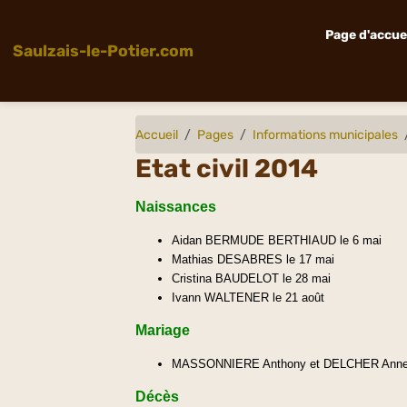
Page d'accue
Saulzais-le-Potier.com
Accueil
Pages
Informations municipales
Etat civil 2014
Naissances
Aidan BERMUDE BERTHIAUD le 6 mai
Mathias DESABRES le 17 mai
Cristina BAUDELOT le 28 mai
Ivann WALTENER le 21 août
Mariage
MASSONNIERE Anthony et DELCHER Anne-S
Décès