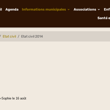
il
Agenda
Informations municipales
Associations
Enf
Santé e
Etat civil
Etat civil 2014
ophie le 16 août