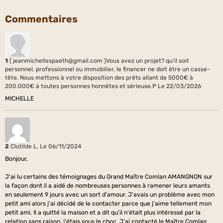
Commentaires
1
( jeanmichellespaeth@gmail.com )Vous avez un projet? qu'il soit
personnel, professionnel ou immobilier, le financer ne doit être un casse-
tête. Nous mettons à votre disposition des prêts allant de 5000€ à
200.000€ à toutes personnes honnêtes et sérieuse.P
Le 22/03/2026
MICHELLE
2
Clotilde L.
Le 06/11/2024
Bonjour,
J'ai lu certains des témoignages du Grand Maître Comlan AMANGNON sur
la façon dont il a aidé de nombreuses personnes à ramener leurs amants
en seulement 9 jours avec un sort d'amour. J'avais un problème avec mon
petit ami alors j'ai décidé de le contacter parce que j'aime tellement mon
petit ami. Il a quitté la maison et a dit qu'il n'était plus intéressé par la
relation sans raison, j'étais sous le choc. J'ai contacté le Maître Comlan