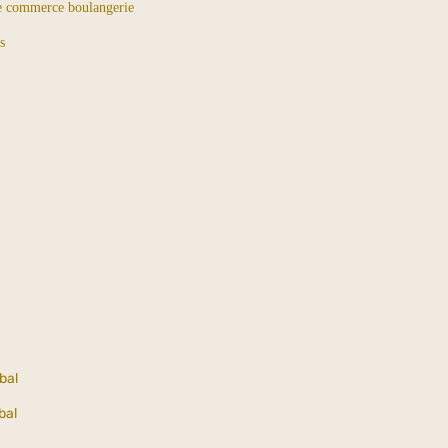
de commerce boulangerie
s
bal
bal