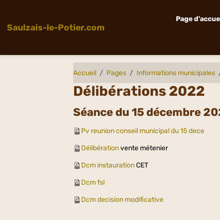
Page d'accue
Saulzais-le-Potier.com
Accueil
Pages
Informations municipales
Délibérations 2022
Séance du 15 décembre 2
Pv reunion conseil munici
pal du 15 dece
Délibération
vente métenier
Dcm instauration
CET
Dcm fsl
Dcm decision modificative