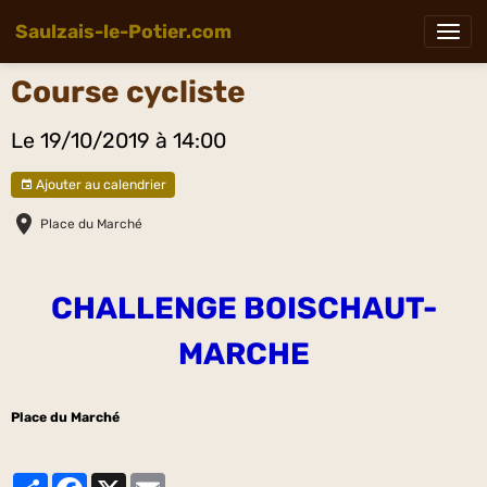
Saulzais-le-Potier.com
Course cycliste
Le 19/10/2019
à 14:00
Ajouter au calendrier
Place du Marché
CHALLENGE BOISCHAUT-
MARCHE
Place du Marché
Partager
Facebook
X
Email